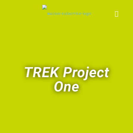
TREK Project
One