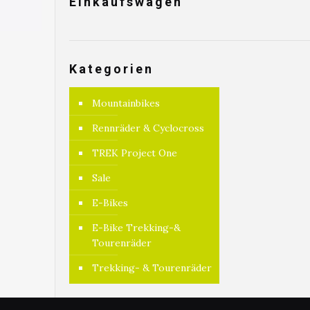
Einkaufswagen
Kategorien
Mountainbikes
Rennräder & Cyclocross
TREK Project One
Sale
E-Bikes
E-Bike Trekking-&
Tourenräder
Trekking- & Tourenräder