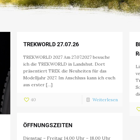
TREKWORLD 27.07.26
B
R
TREKWORLD 2027 Am 27.07.2027 besuche
ich die TREKWORLD in Landshut. Dort
L
präsentiert TREK die Neuheiten für das
ve
Modelljahr 2027. Im Anschluss kann ich euch
T
aus erster […]
So
di
40
Weiterlesen
ÖFFNUNGSZEITEN
Dienstag – Freitag 14.00 Uhr – 18.00 Uhr