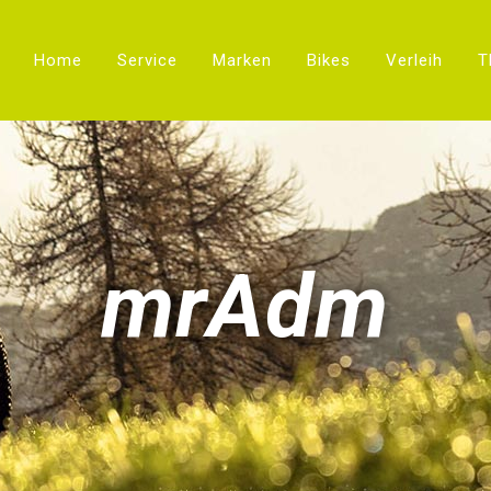
Home
Service
Marken
Bikes
Verleih
T
mrAdm