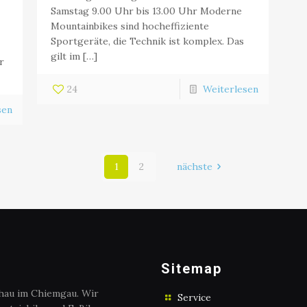
Samstag 9.00 Uhr bis 13.00 Uhr Moderne
Mountainbikes sind hocheffiziente
Sportgeräte, die Technik ist komplex. Das
gilt im […]
r
24
Weiterlesen
sen
1
2
nächste
Sitemap
chau im Chiemgau. Wir
Service